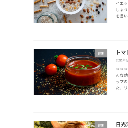
イエッ
しょう
を言い
トマ
健康
2021年
＊＊＊
んな効
ップの
た、リ
日光
健康