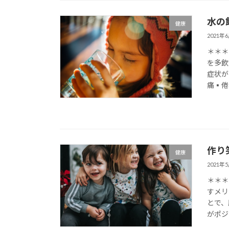
水の
健康
2021年
＊＊＊
を多飲
症状が
痛▪倦
作り
健康
2021年
＊＊＊
すメリ
とで、
がポジ