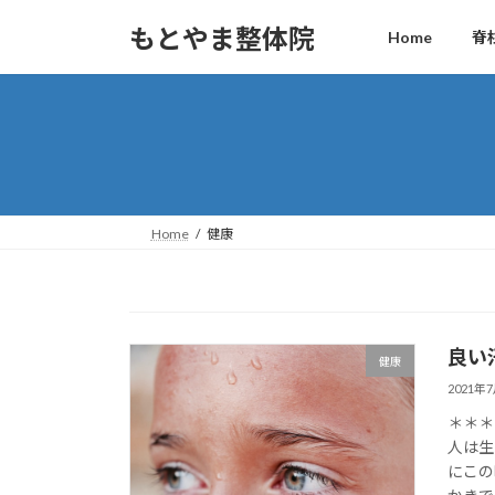
コ
ナ
もとやま整体院
Home
脊
ン
ビ
テ
ゲ
ン
ー
ツ
シ
へ
ョ
ス
ン
キ
に
ッ
移
Home
健康
プ
動
良い
健康
2021年
＊＊＊
人は生
にこの