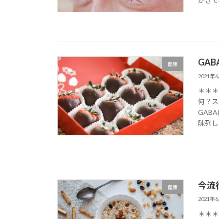
かきで
GA
健康
2021年
＊＊＊
何？ス
GAB
陳列し
今流
健康
2021年
＊＊＊