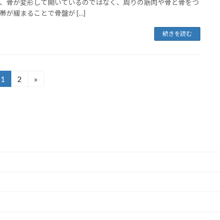
、骨が変形して開いているのではなく、周りの筋肉や骨と骨をつ
帯が緩まることで骨盤が […]
続きを読む
1
2
»
固
固
定
定
ペ
ペ
ー
ー
ジ
ジ