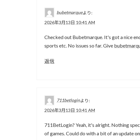
bubetmarque
より:
2026年3月13日 10:41 AM
Checked out Bubetmarque. It's got a nice enou
sports etc. No issues so far. Give
bubetmarq
返信
711betlogin
より:
2026年3月13日 10:41 AM
711BetLogin? Yeah, it's alright. Nothing spect
of games. Could do with a bit of an update on 