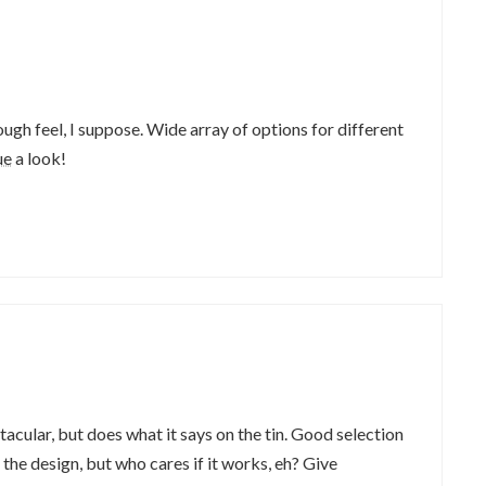
gh feel, I suppose. Wide array of options for different
ue
a look!
acular, but does what it says on the tin. Good selection
the design, but who cares if it works, eh? Give