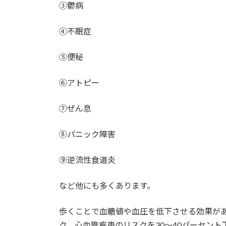
③鬱病
④不眠症
⑤便秘
⑥アトピー
⑦ぜん息
⑧パニック障害
⑨逆流性食道炎
など他にも多くあります。
歩くことで血糖値や血圧を低下させる効果が
ク、心血管疾患のリスクを30～40パーセン