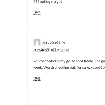
711betlogin
a go!
返信
xoso66bet
より:
2026年2月18日 2:51 PM
Yo, xoso66bet is my go-to spot lately. The gam
week. Worth checking out, for sure.
xoso66b
返信