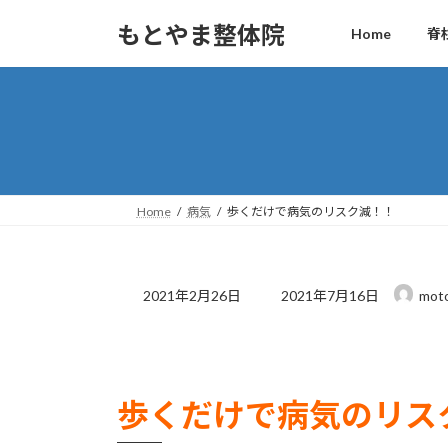
コ
ナ
もとやま整体院
Home
脊
ン
ビ
テ
ゲ
ン
ー
ツ
シ
へ
ョ
ス
ン
キ
に
ッ
移
Home
病気
歩くだけで病気のリスク減！！
プ
動
最
2021年2月26日
2021年7月16日
moto
終
更
新
日
時
歩くだけで病気のリス
: