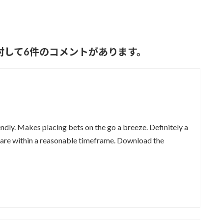
に対して6件のコメントがあります。
ndly. Makes placing bets on the go a breeze. Definitely a
are within a reasonable timeframe. Download the