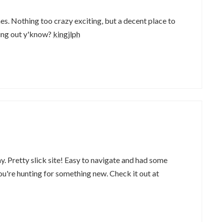
s. Nothing too crazy exciting, but a decent place to
king out y'know?
kingjlph
. Pretty slick site! Easy to navigate and had some
ou're hunting for something new. Check it out at