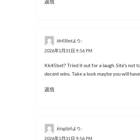
返信
kk45bet
より:
2026年1月31日 9:56 PM
Kk45bet? Tried it out for a laugh. Site's no
decent wins. Take a look maybe you will have
返信
kingjlph
より:
2026年1月31日 9:56 PM