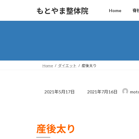
コ
ナ
もとやま整体院
Home
脊
ン
ビ
テ
ゲ
ン
ー
ツ
シ
へ
ョ
ス
ン
キ
に
ッ
移
Home
ダイエット
産後太り
プ
動
最
2021年5月17日
2021年7月16日
moto
終
更
新
日
時
産後太り
: