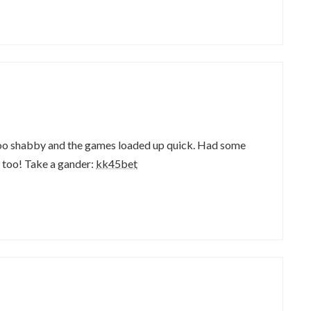
t too shabby and the games loaded up quick. Had some
 too! Take a gander:
kk45bet