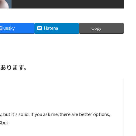
Bluesky
Hatena
Copy
があります。
but it's solid. If you ask me, there are better options,
8bet