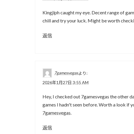
Kingjlph caught my eye. Decent range of game
chill and try your luck. Might be worth chec
返信
7gamesvegas
より:
2026年1月27日 3:55 AM
Hey, I checked out 7gamesvegas the other day
games I hadn't seen before. Worth a look if y
7gamesvegas
.
返信